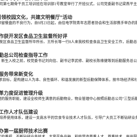
公司第七期骨干员工培训班在培训部1号教室举行了开班仪式，公司党委副书记梁燕平主
引领校园文化，共建文明餐厅”活动
留餐盘的不良行为，自9月23日起，由信电学院青年志愿者协会和生活部携手举办的题为
作获开发区食品卫生监督所好评
开发区食品卫生监督所毕所长、王所长等一行8人来我校检查食品卫生安全工作，后勤总
勤总公司检查指导工作
午，新生入校之前，校党委书记刘向信、副书记李武修、副校长陈维健等到后勤服务总公
服务带来新变化
求目标，是构建以人为本、良性循环、和谐发展的新型后勤保障体系，按市场经济和社会
革力度促进管理升级
的服务职能，建设全校师生满意的后勤物业，物业管理中心按照后勤总公司“三型后勤”
工作人才队伍建设
培养使用体系，建设一支高水平的饮食专业技术人才队伍，引导广大员工不断钻研业务，
办第一届厨师技术比赛
的重视，不断钻研业务技术、丰富花色品种，积极营造尊重人才、尊重技术、崇尚厨技的