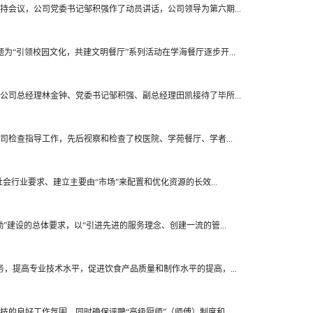
持会议，公司党委书记邹积强作了动员讲话，公司领导为第六期...
“引领校园文化，共建文明餐厅”系列活动在学海餐厅逐步开...
公司总经理林金钟、党委书记邹积强、副总经理田凯接待了毕所...
司检查指导工作，先后视察和检查了校医院、学苑餐厅、学者...
行业要求、建立主要由“市场”来配置和优化资源的长效...
建设的总体要求，以“引进先进的服务理念、创建一流的管...
提高专业技术水平，促进饮食产品质量和制作水平的提高，...
良好工作氛围，同时确保评聘“高级厨师”（师傅）制度和...