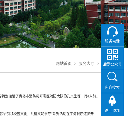
服务电话
网站首页
>
服务大厅
>
领导信箱
后勤公众号
内容搜索
特别邀请了青岛市消防局开发区消防大队的孔文生等一行4人前...
返回顶部
“引领校园文化，共建文明餐厅”系列活动在学海餐厅逐步开...