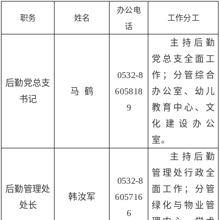
办公电
职务
姓名
工作分工
话
主持后勤
党总支全面工
0532-8
作；分管综合
后勤党总支
马 鹤
605818
办公室、幼儿
书记
9
教育中心、文
化建设办公
室。
主持后勤
管理处行政全
0532-8
后勤管理处
面工作；分管
韩汝军
605716
处长
绿化与物业管
6