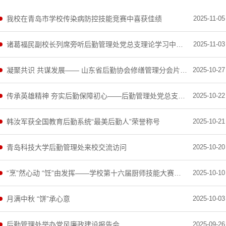
我校在青岛市学校传染病防控技能竞赛中喜获佳绩
2025-11-05
诸葛福民副校长列席旁听后勤管理处党总支理论学习中心组第15次集体学习
2025-11-03
凝聚共识 共谋发展—— 山东省后勤协会修缮管理分会片区工作会议在我校召开
2025-10-27
传承英雄精神 夯实后勤保障初心——后勤管理处党总支组织观看《志愿军：浴血和平》
2025-10-22
韩汝军获全国教育后勤系统“最美后勤人”荣誉称号
2025-10-21
青岛科技大学后勤管理处来校交流访问
2025-10-20
“烹”然心动 “饪”由发挥——学校第十六届厨师技能大赛顺利举办
2025-10-10
月满中秋 “饼”承心意
2025-10-03
后勤管理处举办党风廉政建设报告会
2025-09-26