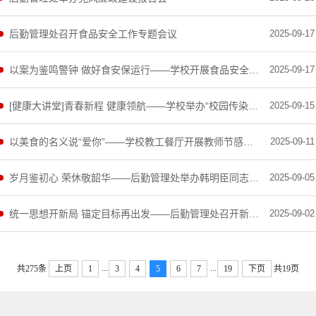
后勤管理处召开食品安全工作专题会议
2025-09-17
以案为鉴鸣警钟 做好食安保运行——学校开展食品安全专题培训会
2025-09-17
[健康大讲堂]青春新程 健康领航——学校举办“校园传染病防控”专题讲座
2025-09-15
以美食的名义说“爱你”——学校教工餐厅开展教师节感恩回馈活动
2025-09-11
岁月鉴初心 荣休敬韶华——后勤管理处举办韩明臣同志荣休座谈会
2025-09-05
统一思想开新局 锚定目标再出发——后勤管理处召开新学期工作部署会
2025-09-02
...
...
共275条
上页
1
3
4
5
6
7
19
下页
共19页