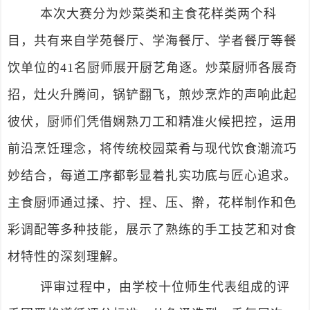
本次大赛分为炒菜类和主食花样类两个科
目，共有来自学苑餐厅、学海餐厅、学者餐厅等餐
饮单位的41名厨师展开厨艺角逐。炒菜厨师各展奇
招，灶火升腾间，锅铲翻飞，煎炒烹炸的声响此起
彼伏，厨师们凭借娴熟刀工和精准火候把控，运用
前沿烹饪理念，将传统校园菜肴与现代饮食潮流巧
妙结合，每道工序都彰显着扎实功底与匠心追求。
主食厨师通过揉、拧、捏、压、擀，花样制作和色
彩调配等多种技能，展示了熟练的手工技艺和对食
材特性的深刻理解。
评审过程中，由学校十位师生代表组成的评