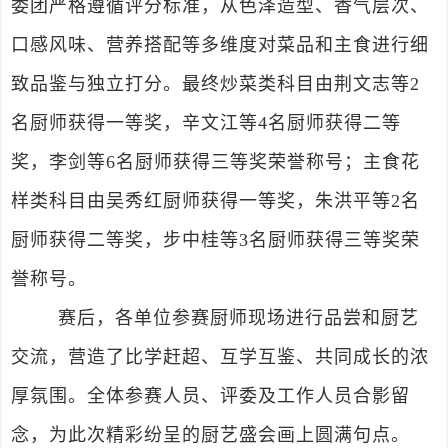
委团严格遵循评分标准，从色泽造型、香气层次、
口感风味、营养搭配等多维度对菜品和主食进行细
致品鉴与独立打分。最终炒菜类科目由荆文志等2
名厨师获得一等奖，辛文江等4名厨师获得二等
奖，李剑等6名厨师获得三等奖荣誉称号；主食花
样类科目由吴秀红厨师获得一等奖，朱洪平等2名
厨师获得二等奖，步中桂等3名厨师获得三等奖荣
誉称号。
赛后，各单位参赛厨师现场进行品尝和厨艺
交流，营造了比学赶超、互学互鉴、共同成长的浓
厚氛围。全体参赛人员、评委及工作人员合影留
念，为此次精彩纷呈的厨艺盛会画上圆满句点。