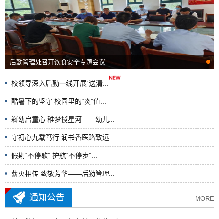
后勤管理处召开饮食安全专题会议
校领导深入后勤一线开展“送清...
2026-08-03
酷暑下的坚守 校园里的“炎”值...
2026-07-31
嵙幼启童心 稚梦揽星河——幼儿...
2026-07-24
守初心九载笃行 润书香医路致远
2026-07-23
假期“不停歇” 护航“不停步”...
2026-07-20
薪火相传 致敬芳华——后勤管理...
2026-07-17
通知公告
MORE