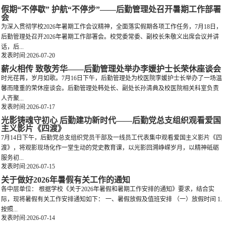
假期“不停歇” 护航“不停步”——后勤管理处召开暑期工作部署
会
为深入贯彻学校2026年暑期工作会议精神，全面落实假期各项工作任务，7月18日，
后勤管理处召开2026年暑期工作部署会。校党委常委、副校长朱敬义出席会议并讲
话，后...
发表时间:2026-07-20
薪火相传 致敬芳华——后勤管理处举办李媛护士长荣休座谈会
时光荏苒，岁月如歌。7月16日下午，后勤管理处为校医院李媛护士长举办了一场温
馨而隆重的荣休座谈会。后勤管理处韩处长、副处长孙清典及校医院相关科室负责
人齐聚...
发表时间:2026-07-17
光影铸魂守初心 后勤建功新时代——后勤党总支组织观看爱国
主义影片《四渡》
7月14日下午，后勤党总支组织党员干部及一线员工代表集中观看爱国主义影片《四
渡》，将观影现场化作一堂生动的党史教育课，以光影回溯峥嵘岁月，以精神砥砺
服务初...
发表时间:2026-07-15
关于做好2026年暑假有关工作的通知
各中层单位： 根据学校《关于2026年暑假和暑期工作安排的通知》要求，结合实
际，现将暑假有关工作安排通知如下： 一、暑假放假及值班安排 （一）放假时间 1.
按照...
发表时间:2026-07-14