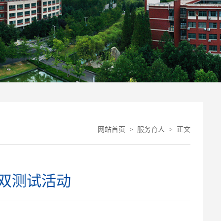
网站首页
>
服务育人
>
正文
双测试活动